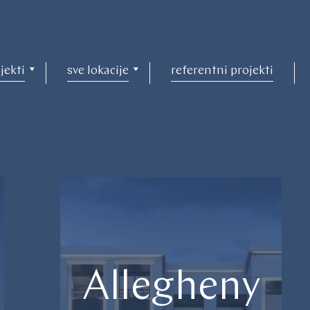
jekti
sve lokacije
referentni projekti
Allegheny