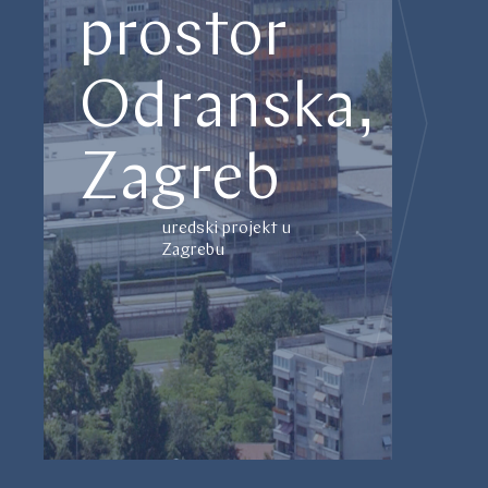
prostor
Odranska,
Zagreb
uredski projekt u
Zagrebu