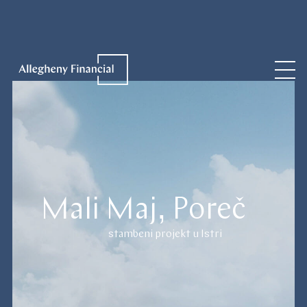
Mali Maj, Poreč
stambeni projekt u Istri